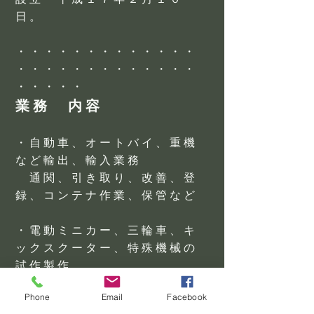
日。
・・・・・・・・・・・・・
・・・・・・・・・・・・・
・・・・・
業務 内容
・自動車、オートバイ、重機
など輸出、輸入業務
通関、引き取り、改善、登
録、コンテナ作業、保管など
・電動ミニカー、三輪車、キ
ックスクーター、特殊機械の
試作製作
各種部品調達、量産、オリ
Phone
Email
Facebook
ジナル商品製造