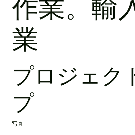
作業。輸
業
プロジェク
プ
写真