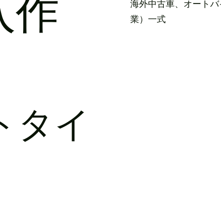
入作
海外中古車、オートバ
業）一式
トタイ